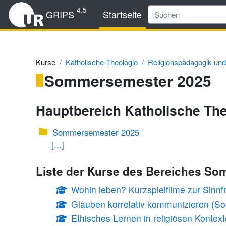
Zum Hauptinhalt
4.5
GRIPS
Startseite
Kurse
Katholische Theologie
Religionspädagogik und
Sommersemester 2025
Hauptbereich Katholische The
Sommersemester 2025
[...]
Liste der Kurse des Bereiches S
Wohin leben? Kurzspielfilme zur Sinnf
Glauben korrelativ kommunizieren (S
Ethisches Lernen in religiösen Konte