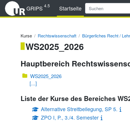
Zum Hauptinhalt
4.5
GRIPS
Startseite
Kurse
Rechtswissenschaft
Bürgerliches Recht / Leh
WS2025_2026
Hauptbereich Rechtswissens
WS2025_2026
[...]
Liste der Kurse des Bereiches W
Alternative Streitbeilegung, SP 5.
ZPO I, P., 3./4. Semester