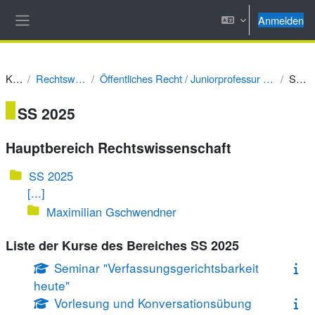
Zum Hauptinhalt
Anmelden
Website-Übersicht
Kurse
Rechtswissenschaft
Öffentliches Recht / Juniorprofessur Prof. Dr. Alexander Tischbirek
SS 2025
SS 2025
Hauptbereich Rechtswissenschaft
SS 2025
[...]
Maximilian Gschwendner
Liste der Kurse des Bereiches SS 2025
Seminar "Verfassungsgerichtsbarkeit
heute"
Vorlesung und Konversationsübung