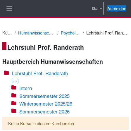
Zum Hauptinhalt
Anmelden
Website-Übersicht
Kurse
Humanwissenschaften
Psychologie
Lehrstuhl Prof. Randerath
Lehrstuhl Prof. Randerath
Hauptbereich Humanwissenschaften
Lehrstuhl Prof. Randerath
[...]
Intern
Sommersemester 2025
Wintersemester 2025/26
Sommersemester 2026
Keine Kurse in diesem Kursbereich