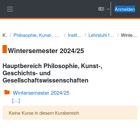
Zum Hauptinhalt
Anmelden
Website-Übersicht
Kurse
Philosophie, Kunst-, Geschichts- und Gesellschaftswissenschaften
Institut für Geschichte
Lehrstuhl für Europäische Geschichte
Wintersemester 2024/25
Wintersemester 2024/25
Hauptbereich Philosophie, Kunst-,
Geschichts- und
Gesellschaftswissenschaften
Wintersemester 2024/25
[...]
Keine Kurse in diesem Kursbereich