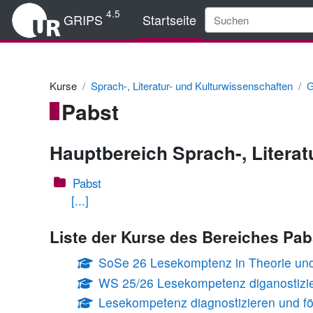
Zum Hauptinhalt
4.5
GRIPS
Startseite
Kurse
Sprach-, Literatur- und Kulturwissenschaften
G
Pabst
Hauptbereich Sprach-, Litera
Pabst
[...]
Liste der Kurse des Bereiches Pab
SoSe 26 Lesekomptenz in Theorie und
WS 25/26 Lesekompetenz diganostizie
Lesekompetenz diagnostizieren und fö