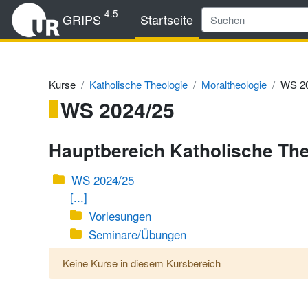
Zum Hauptinhalt
4.5
GRIPS
Startseite
Kurse
Katholische Theologie
Moraltheologie
WS 20
WS 2024/25
Hauptbereich Katholische The
WS 2024/25
[...]
Vorlesungen
Seminare/Übungen
Keine Kurse in diesem Kursbereich