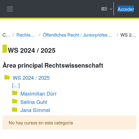
Salta al contenido principal
Acceder
Panel lateral
Cursos
Rechtswissenschaft
Öffentliches Recht / Juniorprofessur Prof. Dr. Alexander Tischbirek
WS 2024 / 2025
WS 2024 / 2025
Àrea principal Rechtswissenschaft
WS 2024 / 2025
[...]
Maximilian Dürr
Selina Guhl
Jana Simmel
No hay cursos en esta categoría