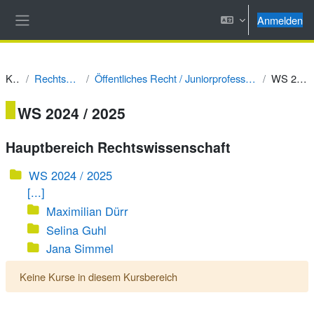
Zum Hauptinhalt
Anmelden
Website-Übersicht
Kurse
Rechtswissenschaft
Öffentliches Recht / Juniorprofessur Prof. Dr. Alexander Tischbirek
WS 2024 / 2025
WS 2024 / 2025
Hauptbereich Rechtswissenschaft
WS 2024 / 2025
[...]
Maximilian Dürr
Selina Guhl
Jana Simmel
Keine Kurse in diesem Kursbereich