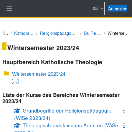
Zum Hauptinhalt
Anmelden
Website-Übersicht
Kurse
Katholische Theologie
Religionspädagogik und Didaktik des RU
Dr. Rebecca Deurer
Wintersemester 2023/24
Wintersemester 2023/24
Hauptbereich Katholische Theologie
Wintersemester 2023/24
[...]
Liste der Kurse des Bereiches Wintersemester
2023/24
Grundbegriffe der Religionspädagogik
(WiSe 2023/24)
Theologisch-didaktisches Arbeiten (WiSe