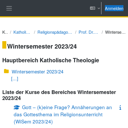
Zum Hauptinhalt
Anmelden
Website-Übersicht
Kurse
Katholische Theologie
Religionspädagogik und Didaktik des RU
Prof. Dr. Burkard Porzelt
Wintersemester 2023/24
Wintersemester 2023/24
Hauptbereich Katholische Theologie
Wintersemester 2023/24
[...]
Liste der Kurse des Bereiches Wintersemester
2023/24
Gott – (k)eine Frage? Annäherungen an
das Gottesthema im Religionsunterricht
(WiSem 2023/24)