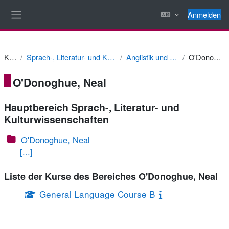
Zum Hauptinhalt
Anmelden
Website-Übersicht
Kurse
Sprach-, Literatur- und Kulturwissenschaften
Anglistik und Amerikanistik
O'Donoghue, Neal
O'Donoghue, Neal
Hauptbereich Sprach-, Literatur- und
Kulturwissenschaften
O'Donoghue, Neal
[...]
Liste der Kurse des Bereiches O'Donoghue, Neal
General Language Course B