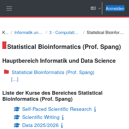
Zum Hauptinhalt
Anmelden
Website-Übersicht
Kurse
Informatik und Data Science
3 - Computational Life Science
Statistical Bioinformatics (Prof. Spang)
Statistical Bioinformatics (Prof. Spang)
Hauptbereich Informatik und Data Science
Statistical Bioinformatics (Prof. Spang)
[...]
Liste der Kurse des Bereiches Statistical
Bioinformatics (Prof. Spang)
Self-Paced Scientific Research
Scientific Writing
Data 2025/2026