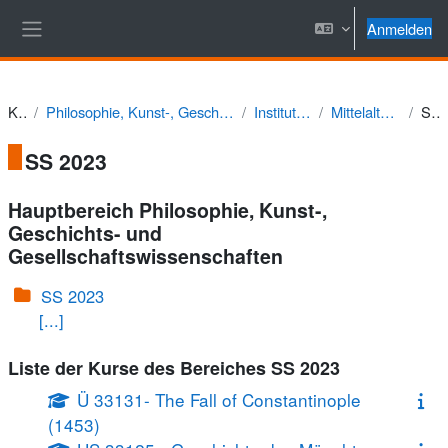
Zum Hauptinhalt
Anmelden
Website-Übersicht
Kurse
Philosophie, Kunst-, Geschichts- und Gesellschaftswissenschaften
Institut für Geschichte
Mittelalterliche Geschichte
SS 2023
SS 2023
Hauptbereich Philosophie, Kunst-,
Geschichts- und
Gesellschaftswissenschaften
SS 2023
[...]
Liste der Kurse des Bereiches SS 2023
Ü 33131- The Fall of Constantinople
(1453)