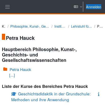
Zum Hauptinhalt
Anmelden
Website-Übersicht
Kurse
Philosophie, Kunst-, Geschichts- und Gesellschaftswissenschaften
Institut für Geschichte
Lehrstuhl für Didaktik der Geschichte
Petra Hauck
Petra Hauck
Hauptbereich Philosophie, Kunst-,
Geschichts- und
Gesellschaftswissenschaften
Petra Hauck
[...]
Liste der Kurse des Bereiches Petra Hauck
Geschichtsdidaktik in der Grundschule:
Methoden und ihre Anwendung