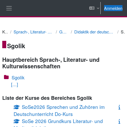
Zum Hauptinhalt
Anmelden
Website-Übersicht
Kurse
Sprach-, Literatur- und Kulturwissenschaften
Germanistik
Didaktik der deutschen Sprache und Literatur
Sgol
Sgolik
Hauptbereich Sprach-, Literatur- und
Kulturwissenschaften
Sgolik
[...]
Liste der Kurse des Bereiches Sgolik
SoSe2026 Sprechen und Zuhören im
Deutschunterricht Do-Kurs
SoSe 2026 Grundkurs Literatur- und