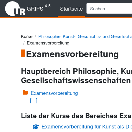
Zum Hauptinhalt
4.5
GRIPS
Startseite
Kurse
Philosophie, Kunst-, Geschichts- und Gesellsch
Examensvorbereitung
Examensvorbereitung
Hauptbereich Philosophie, Ku
Gesellschaftswissenschaften
Examensvorbereitung
[...]
Liste der Kurse des Bereiches Ex
Examensvorbereitung für Kunst als Di