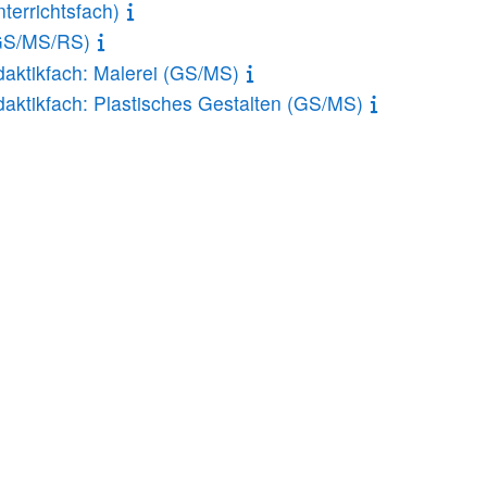
terrichtsfach)
(GS/MS/RS)
daktikfach: Malerei (GS/MS)
daktikfach: Plastisches Gestalten (GS/MS)