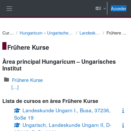
Salta al contenido principal
Acceder
Panel lateral
Cursos
Hungaricum – Ungarisches Institut
Landeskunde
Frühere Kurse
Frühere Kurse
Àrea principal Hungaricum – Ungarisches
Institut
Frühere Kurse
[...]
Lista de cursos en àrea Frühere Kurse
Landeskunde Ungarn I., Busa, 37236,
SoSe 19
Ungarisch, Landeskunde Ungarn II, D-