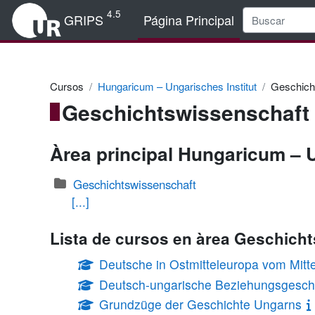
Salta al contenido principal
4.5
GRIPS
Página Principal
Cursos
Hungaricum – Ungarisches Institut
Geschich
Geschichtswissenschaft
Àrea principal Hungaricum – U
Geschichtswissenschaft
[...]
Lista de cursos en àrea Geschich
Deutsche in Ostmitteleuropa vom Mitte
Deutsch-ungarische Beziehungsgeschi
Grundzüge der Geschichte Ungarns