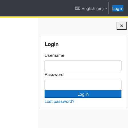
English ‎(en)‎
Log in
Blocks
Skip Login
Login
Username
Password
Lost password?