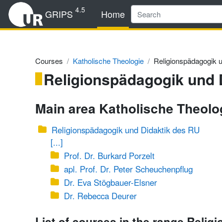
Skip to main content
4.5
GRIPS
Home
Courses
Katholische Theologie
Religionspädagogik 
Religionspädagogik und 
Main area Katholische Theolo
Religionspädagogik und Didaktik des RU
[...]
Prof. Dr. Burkard Porzelt
apl. Prof. Dr. Peter Scheuchenpflug
Dr. Eva Stögbauer-Elsner
Dr. Rebecca Deurer
List of courses in the range Reli