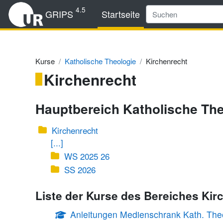
Zum Hauptinhalt
4.5
GRIPS
Startseite
Kurse
Katholische Theologie
Kirchenrecht
Kirchenrecht
Hauptbereich Katholische The
Kirchenrecht
[...]
WS 2025 26
SS 2026
Liste der Kurse des Bereiches Kir
Anleitungen Medienschrank Kath. The