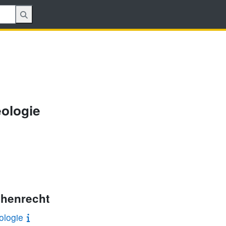
ologie
chenrecht
ologie