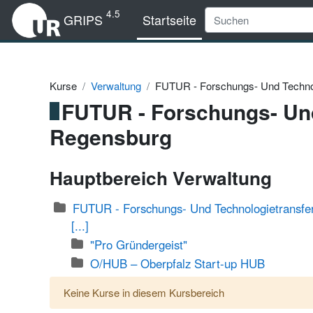
Zum Hauptinhalt
4.5
GRIPS
Startseite
Kurse
Verwaltung
FUTUR - Forschungs- Und Technol
FUTUR - Forschungs- Und
Regensburg
Hauptbereich Verwaltung
FUTUR - Forschungs- Und Technologietransfer
[...]
"Pro Gründergeist"
O/HUB – Oberpfalz Start-up HUB
Keine Kurse in diesem Kursbereich