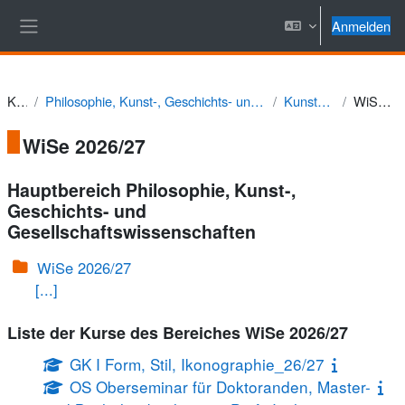
Zum Hauptinhalt
Anmelden
Website-Übersicht
Kurse
Philosophie, Kunst-, Geschichts- und Gesellschaftswissenschaften
Kunstgeschichte
WiSe 2026/27
WiSe 2026/27
Hauptbereich Philosophie, Kunst-,
Geschichts- und
Gesellschaftswissenschaften
WiSe 2026/27
[...]
Liste der Kurse des Bereiches WiSe 2026/27
GK I Form, Stil, Ikonographie_26/27
OS Oberseminar für Doktoranden, Master-