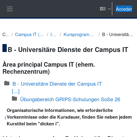
Salta al contenido principal
Acceder
Panel lateral
Cursos
Campus IT (ehem. Rechenzentrum)
IT-Training
Kursprogramm Sommersemester 2026
B - Universitäre Dienste der Campus IT
B - Universitäre Dienste der Campus IT
Àrea principal Campus IT (ehem.
Rechenzentrum)
B - Universitäre Dienste der Campus IT
[...]
Übungsbereich GRIPS-Schulungen SoSe 26
Organisatorische Informationen, wie erforderliche
Vorkenntnisse oder die Kursdauer, finden Sie neben jedem
Kurstitel beim "dicken i".