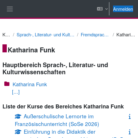
Zum Hauptinhalt
Anmelden
Website-Übersicht
Kurse
Sprach-, Literatur- und Kulturwissenschaften
Fremdsprachendidaktik
Katharina Funk
Katharina Funk
Hauptbereich Sprach-, Literatur- und
Kulturwissenschaften
Katharina Funk
[...]
Liste der Kurse des Bereiches Katharina Funk
Außerschulische Lernorte im
Französischunterricht (SoSe 2026)
Einführung in die Didaktik der