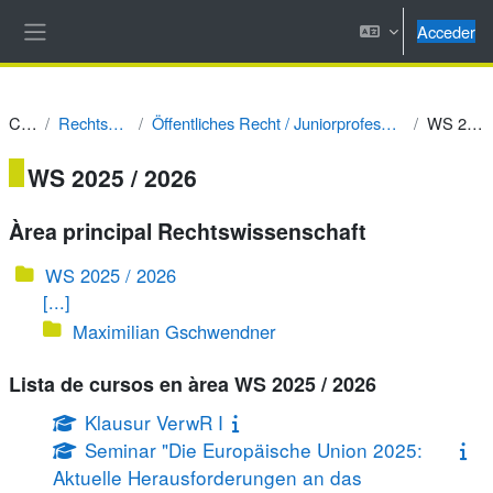
Salta al contenido principal
Acceder
Panel lateral
Cursos
Rechtswissenschaft
Öffentliches Recht / Juniorprofessur Prof. Dr. Alexander Tischbirek
WS 2025 / 2026
WS 2025 / 2026
Àrea principal Rechtswissenschaft
WS 2025 / 2026
[...]
Maximilian Gschwendner
Lista de cursos en àrea WS 2025 / 2026
Klausur VerwR I
Seminar "Die Europäische Union 2025:
Aktuelle Herausforderungen an das