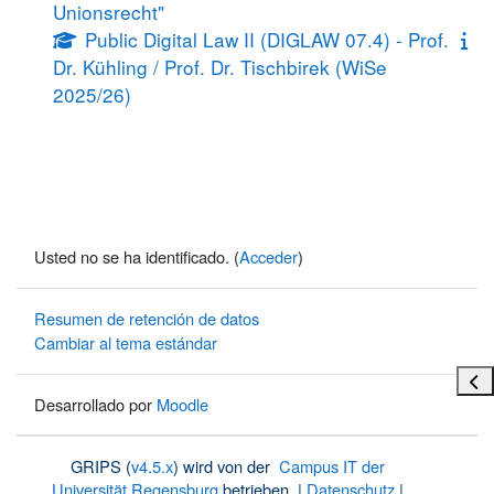
Unionsrecht"
Public Digital Law II (DIGLAW 07.4) - Prof.
Dr. Kühling / Prof. Dr. Tischbirek (WiSe
2025/26)
Usted no se ha identificado. (
Acceder
)
Resumen de retención de datos
Cambiar al tema estándar
Abri
Desarrollado por
Moodle
GRIPS (
v4.5.x
) wird von der
Campus IT der
Universität Regensburg
betrieben. |
Datenschutz
|