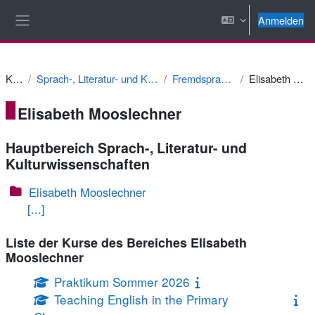
Zum Hauptinhalt
Anmelden
Website-Übersicht
Kurse
Sprach-, Literatur- und Kulturwissenschaften
Fremdsprachendidaktik
Elisabeth Mooslechner
Elisabeth Mooslechner
Hauptbereich Sprach-, Literatur- und
Kulturwissenschaften
Elisabeth Mooslechner
[...]
Liste der Kurse des Bereiches Elisabeth
Mooslechner
Praktikum Sommer 2026
Teaching English in the Primary