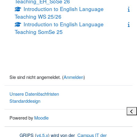
Teaching_EH_SoSe 26
Introduction to English Language
Teaching WS 25/26
Introduction to English Language
Teaching SomSe 25
Sie sind nicht angemeldet. (
Anmelden
)
Unsere Datenlöschfristen
Standarddesign
Bloc
Powered by
Moodle
GRIPS (
v4.5.x
) wird von der
Campus IT der