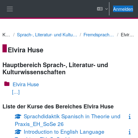
Zum Hauptinhalt
Anmelden
Website-Übersicht
Kurse
Sprach-, Literatur- und Kulturwissenschaften
Fremdsprachendidaktik
Elvira Huse
Elvira Huse
Hauptbereich Sprach-, Literatur- und
Kulturwissenschaften
Elvira Huse
[...]
Liste der Kurse des Bereiches Elvira Huse
Sprachdidaktik Spanisch in Theorie und
Praxis_EH_SoSe 26
Introduction to English Language