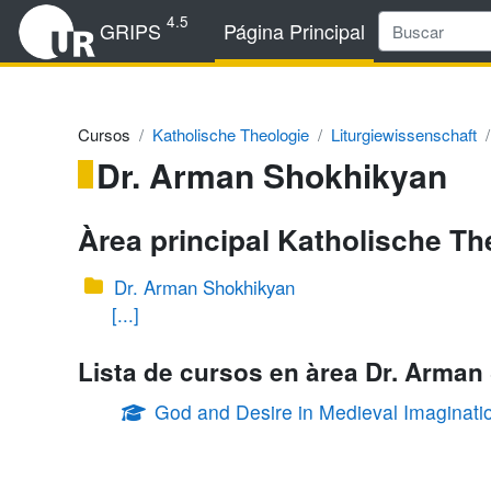
Salta al contenido principal
4.5
GRIPS
Página Principal
Cursos
Katholische Theologie
Liturgiewissenschaft
Dr. Arman Shokhikyan
Àrea principal Katholische Th
Dr. Arman Shokhikyan
[...]
Lista de cursos en àrea Dr. Arma
God and Desire in Medieval Imaginati