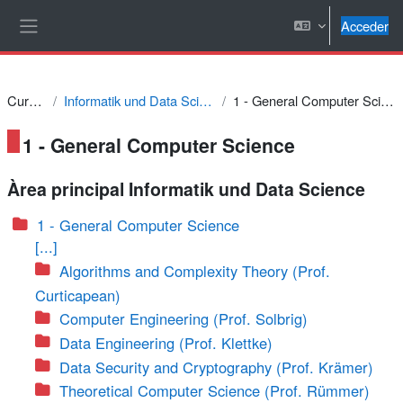
Salta al contenido principal
Acceder
Panel lateral
Cursos
Informatik und Data Science
1 - General Computer Science
1 - General Computer Science
Àrea principal Informatik und Data Science
1 - General Computer Science
[...]
Algorithms and Complexity Theory (Prof.
Curticapean)
Computer Engineering (Prof. Solbrig)
Data Engineering (Prof. Klettke)
Data Security and Cryptography (Prof. Krämer)
Theoretical Computer Science (Prof. Rümmer)