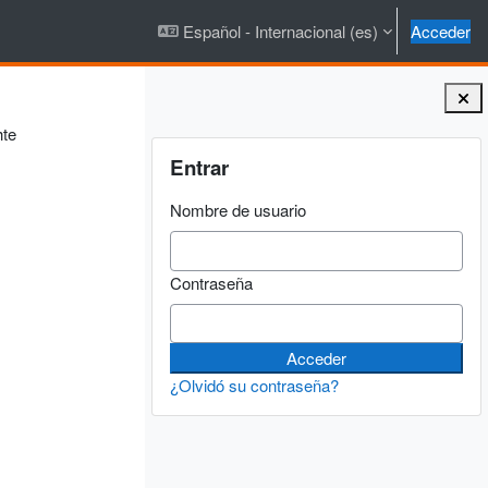
Español - Internacional ‎(es)‎
Acceder
hte
Bloques
Salta Entrar
Entrar
Nombre de usuario
Contraseña
¿Olvidó su contraseña?