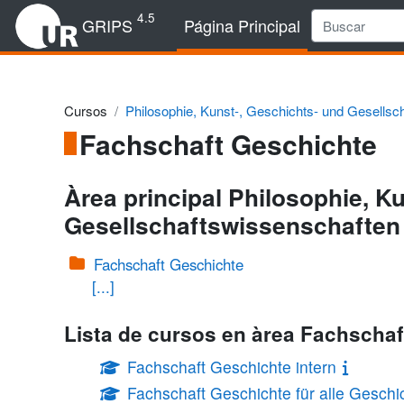
Salta al contenido principal
4.5
GRIPS
Página Principal
Cursos
Philosophie, Kunst-, Geschichts- und Gesellsc
Fachschaft Geschichte
Àrea principal Philosophie, K
Gesellschaftswissenschaften
Fachschaft Geschichte
[...]
Lista de cursos en àrea Fachscha
Fachschaft Geschichte intern
Fachschaft Geschichte für alle Geschi