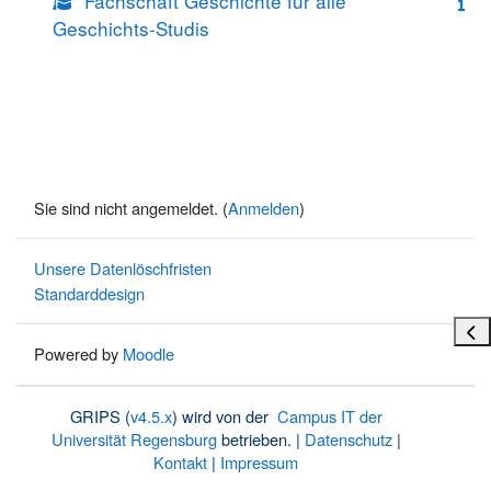
Fachschaft Geschichte für alle
Geschichts-Studis
Sie sind nicht angemeldet. (
Anmelden
)
Unsere Datenlöschfristen
Standarddesign
Bloc
Powered by
Moodle
GRIPS (
v4.5.x
) wird von der
Campus IT der
Universität Regensburg
betrieben. |
Datenschutz
|
Kontakt
|
Impressum