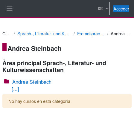
Salta al contenido principal
Acceder
Panel lateral
Cursos
Sprach-, Literatur- und Kulturwissenschaften
Fremdsprachendidaktik
Andrea Steinbach
Andrea Steinbach
Àrea principal Sprach-, Literatur- und
Kulturwissenschaften
Andrea Steinbach
[...]
No hay cursos en esta categoría