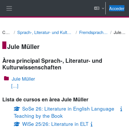
Salta al contenido principal
Acceder
Panel lateral
Cursos
Sprach-, Literatur- und Kulturwissenschaften
Fremdsprachendidaktik
Jule Müller
Jule Müller
Àrea principal Sprach-, Literatur- und
Kulturwissenschaften
Jule Müller
[...]
Lista de cursos en àrea Jule Müller
SoSe 26: Literature in English Language
Teaching by the Book
WiSe 25/26: Literature in ELT