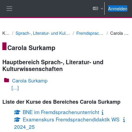
Zum Hauptinhalt
Anmelden
Website-Übersicht
Kurse
Sprach-, Literatur- und Kulturwissenschaften
Fremdsprachendidaktik
Carola Surkamp
Carola Surkamp
Hauptbereich Sprach-, Literatur- und
Kulturwissenschaften
Carola Surkamp
[...]
Liste der Kurse des Bereiches Carola Surkamp
BNE im Fremdsprachenunterricht
Examenskurs Fremdsprachendidaktik WS
2024_25