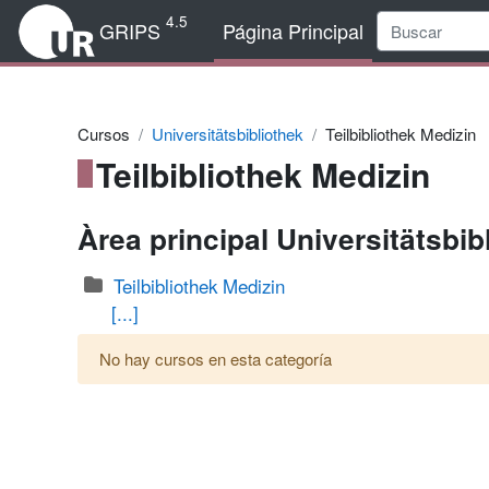
Salta al contenido principal
4.5
GRIPS
Página Principal
Cursos
Universitätsbibliothek
Teilbibliothek Medizin
Teilbibliothek Medizin
Àrea principal Universitätsbib
Teilbibliothek Medizin
[...]
No hay cursos en esta categoría