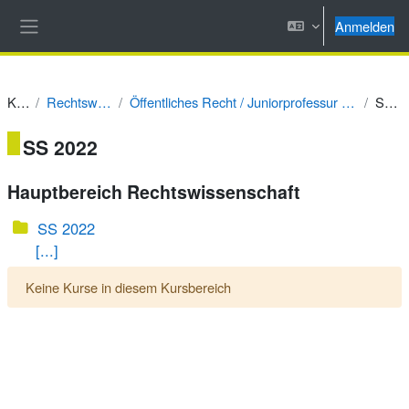
Zum Hauptinhalt
Anmelden
Website-Übersicht
Kurse
Rechtswissenschaft
Öffentliches Recht / Juniorprofessur Prof. Dr. Alexander Tischbirek
SS 2022
SS 2022
Hauptbereich Rechtswissenschaft
SS 2022
[...]
Keine Kurse in diesem Kursbereich