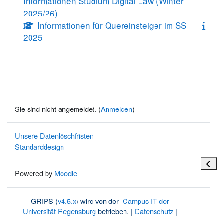
Informationen Studium Digital Law (Winter
2025/26)
Informationen für Quereinsteiger im SS
2025
Sie sind nicht angemeldet. (
Anmelden
)
Unsere Datenlöschfristen
Standarddesign
Bloc
Powered by
Moodle
GRIPS (
v4.5.x
) wird von der
Campus IT der
Universität Regensburg
betrieben. |
Datenschutz
|