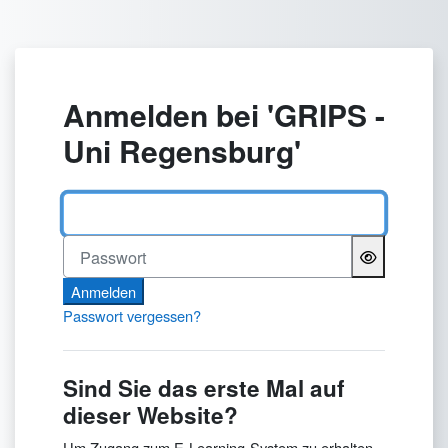
Zum Hauptinhalt
Anmelden bei 'GRIPS -
Uni Regensburg'
Benutzername
Passwort
Anmelden
Passwort vergessen?
Sind Sie das erste Mal auf
dieser Website?
Um Zugang zum E-Learning-System zu erhalten,